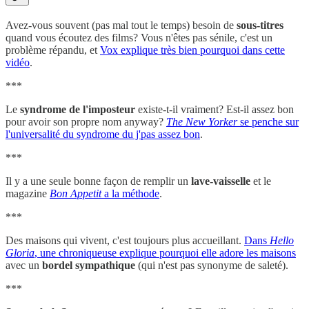
Avez-vous souvent (pas mal tout le temps) besoin de
sous-titres
quand vous écoutez des films? Vous n'êtes pas sénile, c'est un
problème répandu, et
Vox explique très bien pourquoi dans cette
vidéo
.
***
Le
syndrome de l'imposteur
existe-t-il vraiment? Est-il assez bon
pour avoir son propre nom anyway?
The New Yorker
se penche sur
l'universalité du syndrome du j'pas assez bon
.
***
Il y a une seule bonne façon de remplir un
lave-vaisselle
et le
magazine
Bon Appetit
a la méthode
.
***
Des maisons qui vivent, c'est toujours plus accueillant.
Dans
Hello
Gloria
, une chroniqueuse explique pourquoi elle adore les maisons
avec un
bordel sympathique
(qui n'est pas synonyme de saleté).
***