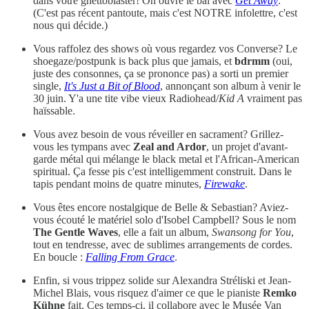
dans votre ghettoblaster! On ouvre le bal avec
Get Away
.
(C'est pas récent pantoute, mais c'est NOTRE infolettre, c'est
nous qui décide.)
Vous raffolez des shows où vous regardez vos Converse? Le
shoegaze/postpunk is back plus que jamais, et
bdrmm
(oui,
juste des consonnes, ça se prononce pas) a sorti un premier
single,
It's Just a Bit of Blood
, annonçant son album à venir le
30 juin. Y'a une tite vibe vieux Radiohead/
Kid A
vraiment pas
haïssable.
Vous avez besoin de vous réveiller en sacrament? Grillez-
vous les tympans avec
Zeal and Ardor
, un projet d'avant-
garde métal qui mélange le black metal et l'African-American
spiritual. Ça fesse pis c'est intelligemment construit. Dans le
tapis pendant moins de quatre minutes,
Firewake
.
Vous êtes encore nostalgique de Belle & Sebastian? Aviez-
vous écouté le matériel solo d'Isobel Campbell? Sous le nom
The Gentle Waves
, elle a fait un album,
Swansong for You
,
tout en tendresse, avec de sublimes arrangements de cordes.
En boucle :
Falling From Grace
.
Enfin, si vous trippez solide sur Alexandra Stréliski et Jean-
Michel Blais, vous risquez d'aimer ce que le pianiste
Remko
Kühne
fait. Ces temps-ci, il collabore avec le Musée Van