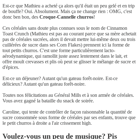
Est-ce que Mathieu a acheté ça alors qu'il était un peu gelé et en trip
de bouffe? Oui. Absolument. Mais ça ne change rien : OMG, c'est
donc ben bon, des
Croque-Cannelle churros
!
Ces céréales sans doute plus connues sous le nom de Cinnamon
Toast Crunch (Mathieu est pas au courant parce que sa mère achetait
pas de céréales sucrées, alors il devait mettre lui-même deux ou trois
cuillérées de sucre dans ses Corn Flakes) prennent ici la forme de
tout petits churros. C'est une forme particulièrement lacto-
aérodynamique, qui ramollit juste assez lentement dans le lait, et
offre moult crevasses et plis où peut se glisser le mélange de sucre et
d'épices.
Est-ce un déjeuner? Autant qu'un gateau forêt-noire. Est-ce
délicieux? Autant qu'un gateau forêt-noire.
Toutes nos félicitations au Général Mills et à son armée de céréales.
Vous avez gagné la bataille du snack de soirée.
Caroline, qui tente de contrôler de façon raisonnable la quantité de
sucre consommée sous forme de céréales par ses enfants, trouve que
le petit churros à droite a l'air crissement high.
Voulez-vous un peu de musique? Pis