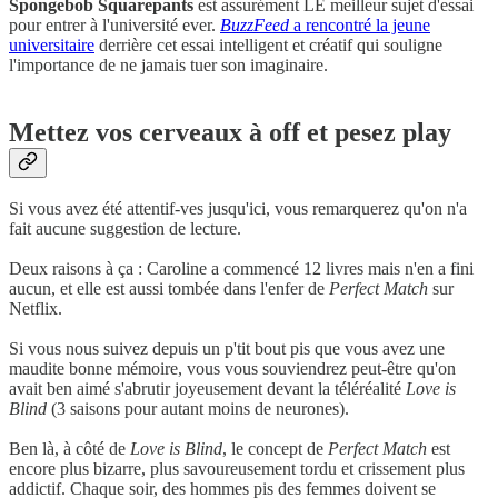
Spongebob Squarepants
est assurément LE meilleur sujet d'essai
pour entrer à l'université ever.
BuzzFeed
a rencontré la jeune
universitaire
derrière cet essai intelligent et créatif qui souligne
l'importance de ne jamais tuer son imaginaire.
Mettez vos cerveaux à off et pesez play
Si vous avez été attentif-ves jusqu'ici, vous remarquerez qu'on n'a
fait aucune suggestion de lecture.
Deux raisons à ça : Caroline a commencé 12 livres mais n'en a fini
aucun, et elle est aussi tombée dans l'enfer de
Perfect Match
sur
Netflix.
Si vous nous suivez depuis un p'tit bout pis que vous avez une
maudite bonne mémoire, vous vous souviendrez peut-être qu'on
avait ben aimé s'abrutir joyeusement devant la téléréalité
Love is
Blind
(3 saisons pour autant moins de neurones).
Ben là, à côté de
Love is Blind
, le concept de
Perfect Match
est
encore plus bizarre, plus savoureusement tordu et crissement plus
addictif. Chaque soir, des hommes pis des femmes doivent se