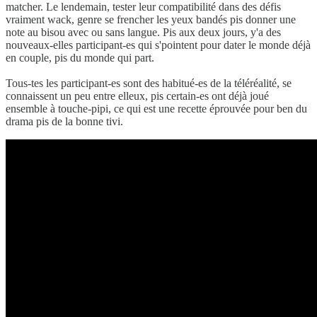
matcher. Le lendemain, tester leur compatibilité dans des défis
vraiment wack, genre se frencher les yeux bandés pis donner une
note au bisou avec ou sans langue. Pis aux deux jours, y'a des
nouveaux-elles participant-es qui s'pointent pour dater le monde déjà
en couple, pis du monde qui part.
Tous-tes les participant-es sont des habitué-es de la téléréalité, se
connaissent un peu entre elleux, pis certain-es ont déjà joué
ensemble à touche-pipi, ce qui est une recette éprouvée pour ben du
drama pis de la bonne tivi.