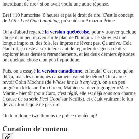
interdisant de rire» si on avait voulu une autre réponse.
Bref : 10 humoriste, 6 heures et pas le droit de rire. C'est le concept
de
LOL: Last One Laughing
, présenté sur Amazon Prime.
On a d'abord regardé
la version québécoise
, pour y trouver quelque
chose d'un peu moyen sur le plan de l'humour. Le show est une
longue impro et, des fois, les impros ne lèvent pas. Ça arrive. Cela
étant dit, ça reste assez intéressant de regarder des gens créatifs
explorer leurs derniers retranchements, et les deux derniers épisodes
ont quelque chose d'un peu hypnotique.
Puis, on a essayé
la version canadienne
, et houla! C'est rare qu'on
dit ça, mais les comiques canadiens valent le détour! On a aimé
revoir Colin Mochrie (de
Whose line is it anyway
), on a un peu
pogné un kick sur Tom Green, Mathieu va devoir googler «Mae
Martin» bientôt (pour Caro, c'est réglé, elle est déjà sous son charme
à cause de sa série
Feel Good
sur Netflix), et c'était vraiment le fun
de voir Jon Lajoie ne pas rire.
On leur donne two thumbs de police montée up!
Curation de contenu