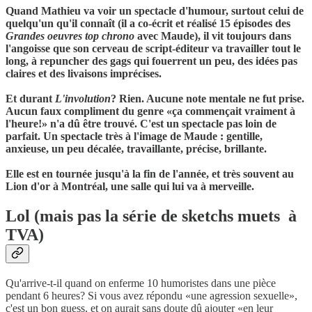
Quand Mathieu va voir un spectacle d'humour, surtout celui de
quelqu'un qu'il connaît (il a co-écrit et réalisé 15 épisodes des
Grandes oeuvres top chrono
avec Maude), il vit toujours dans
l'angoisse que son cerveau de script-éditeur va travailler tout le
long, à repuncher des gags qui fouerrent un peu, des idées pas
claires et des livaisons imprécises.
Et durant
L'involution
? Rien. Aucune note mentale ne fut prise.
Aucun faux compliment du genre «ça commençait vraiment à
l'heure!» n'a dû être trouvé. C'est un spectacle pas loin de
parfait. Un spectacle très à l'image de Maude : gentille,
anxieuse, un peu décalée, travaillante, précise, brillante.
Elle est en tournée jusqu'à la fin de l'année, et très souvent au
Lion d'or à Montréal, une salle qui lui va à merveille.
Lol (mais pas la série de sketchs muets à
TVA)
Qu'arrive-t-il quand on enferme 10 humoristes dans une pièce
pendant 6 heures? Si vous avez répondu «une agression sexuelle»,
c'est un bon guess, et on aurait sans doute dû ajouter «en leur