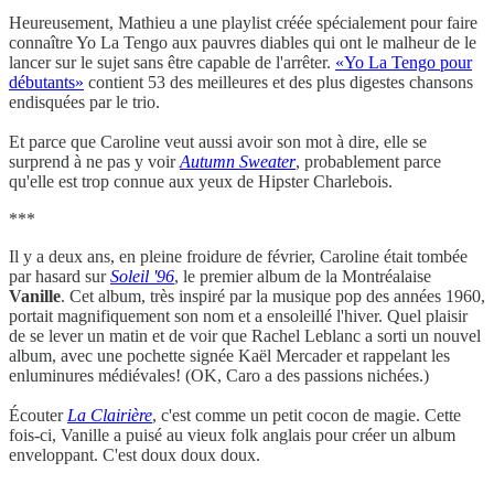
Heureusement, Mathieu a une playlist créée spécialement pour faire
connaître Yo La Tengo aux pauvres diables qui ont le malheur de le
lancer sur le sujet sans être capable de l'arrêter.
«Yo La Tengo pour
débutants»
contient 53 des meilleures et des plus digestes chansons
endisquées par le trio.
Et parce que Caroline veut aussi avoir son mot à dire, elle se
surprend à ne pas y voir
Autumn Sweater
, probablement parce
qu'elle est trop connue aux yeux de Hipster Charlebois.
***
Il y a deux ans, en pleine froidure de février, Caroline était tombée
par hasard sur
Soleil '96
, le premier album de la Montréalaise
Vanille
. Cet album, très inspiré par la musique pop des années 1960,
portait magnifiquement son nom et a ensoleillé l'hiver. Quel plaisir
de se lever un matin et de voir que Rachel Leblanc a sorti un nouvel
album, avec une pochette signée Kaël Mercader et rappelant les
enluminures médiévales! (OK, Caro a des passions nichées.)
Écouter
La Clairière
, c'est comme un petit cocon de magie. Cette
fois-ci, Vanille a puisé au vieux folk anglais pour créer un album
enveloppant. C'est doux doux doux.