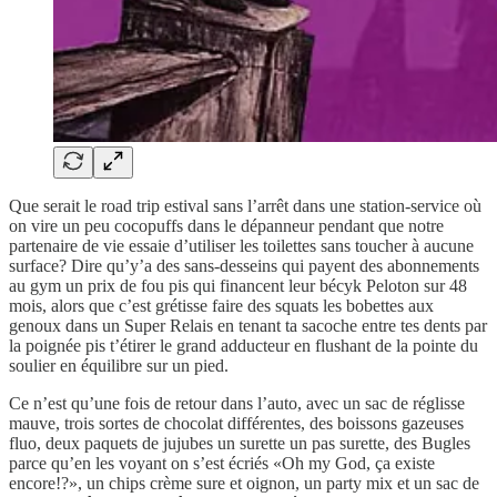
Que serait le road trip estival sans l’arrêt dans une station-service où
on vire un peu cocopuffs dans le dépanneur pendant que notre
partenaire de vie essaie d’utiliser les toilettes sans toucher à aucune
surface? Dire qu’y’a des sans-desseins qui payent des abonnements
au gym un prix de fou pis qui financent leur bécyk Peloton sur 48
mois, alors que c’est grétisse faire des squats les bobettes aux
genoux dans un Super Relais en tenant ta sacoche entre tes dents par
la poignée pis t’étirer le grand adducteur en flushant de la pointe du
soulier en équilibre sur un pied.
Ce n’est qu’une fois de retour dans l’auto, avec un sac de réglisse
mauve, trois sortes de chocolat différentes, des boissons gazeuses
fluo, deux paquets de jujubes un surette un pas surette, des Bugles
parce qu’en les voyant on s’est écriés «Oh my God, ça existe
encore!?», un chips crème sure et oignon, un party mix et un sac de