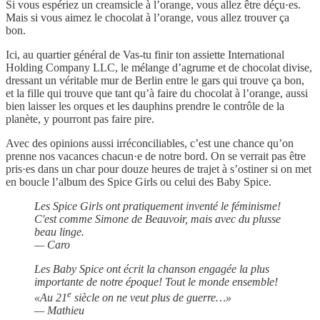
Si vous espériez un creamsicle à l’orange, vous allez être déçu·es.
Mais si vous aimez le chocolat à l’orange, vous allez trouver ça
bon.
Ici, au quartier général de Vas-tu finir ton assiette International
Holding Company LLC, le mélange d’agrume et de chocolat divise,
dressant un véritable mur de Berlin entre le gars qui trouve ça bon,
et la fille qui trouve que tant qu’à faire du chocolat à l’orange, aussi
bien laisser les orques et les dauphins prendre le contrôle de la
planète, y pourront pas faire pire.
Avec des opinions aussi irréconciliables, c’est une chance qu’on
prenne nos vacances chacun·e de notre bord. On se verrait pas être
pris·es dans un char pour douze heures de trajet à s’ostiner si on met
en boucle l’album des Spice Girls ou celui des Baby Spice.
Les Spice Girls ont pratiquement inventé le féminisme!
C'est comme Simone de Beauvoir, mais avec du plusse
beau linge.
— Caro
Les Baby Spice ont écrit la chanson engagée la plus
importante de notre époque! Tout le monde ensemble!
e
«Au 21
siècle on ne veut plus de guerre…»
— Mathieu