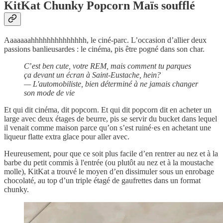
KitKat Chunky Popcorn Maïs soufflé
Aaaaaaahhhhhhhhhhhhhh, le ciné-parc. L’occasion d’allier deux
passions banlieusardes : le cinéma, pis être pogné dans son char.
C
’
est ben cute, votre REM, mais comment tu parques
ça devant un écran à Saint-Eustache, hein?
— L'automobiliste, bien déterminé à ne jamais changer
son mode de vie
Et qui dit cinéma, dit popcorn. Et qui dit popcorn dit en acheter un
large avec deux étages de beurre, pis se servir du bucket dans lequel
il venait comme maison parce qu’on s’est ruiné·es en achetant une
liqueur flatte extra glace pour aller avec.
Heureusement, pour que ce soit plus facile d’en rentrer au nez et à la
barbe du petit commis à l'entrée (ou plutôt au nez et à la moustache
molle), KitKat a trouvé le moyen d’en dissimuler sous un enrobage
chocolaté, au top d’un triple étagé de gaufrettes dans un format
chunky.