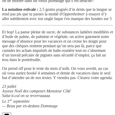
on de mordre dans un vieux plombage qui s’est détaché?
La notation estivale :
2,5 grains pognés d’in dents que ta langue se
rend pas pis que tu passes la moitié d'
Oppenheimer
à essayer d’y
aller subtilement avec ton ongle faque t'en manque des bouttes sur 5
Et hop! La panse pleine de sucre, de substances laitières modifiées et
d’huile de palme, de palmiste et végétale, on active gaiement notre
message d’absence pour les vacances et on croise les doigts pour
que des chèques rentrent pendant qu’on sera pas là, parce que
cumuler les achats impulsifs de halte-routière tout en s’absentant
d’un travail précaire de pigistes sans sécurité d’emploi, ça fait un
trou dans le portefeuille.
On prend off pour le reste du mois d’août. On vous avertit, au cas
où vous auriez booké 4 semaines et demie de vacances dans le seul
but d’attendre un de nos textes. Y viendra pas. Clearez votre agenda.
23 juillet
Joyeux Noël des campeurs Monsieur Côté
Salut ti-cul on se reverraaaaa
er
Le 1
septembre
— Beau par en-dedans Dommage