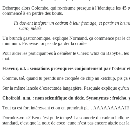
Débarque alors Colombe, qui re-résume presque à l’identique les 45 t
commencé à en perdre des bouts.
Ils doivent intégrer un cadran à leur fromage, et partir en brun
— Caro, mêlée
Un brunch gastronomique, explique Normand, ça commence par le choix
minimum. Pis avise-toi pas de garder la croûte.
Pour aider les participant·es à démêler le Cheez-whiz du Babybel, les 
mot.
Flaveur, n.f. : sensations provoquées conjointement par l’odeur et
Comme, tsé, quand tu prends une croquée de chip au ketchup, pis ça sen
Sur la même lancée d’exactitude langagière, Pasquale explique qu’un 
Chofroid, n.m. : nom scientifique du tiède. Synonymes : froicho, 
Tout ça est fort intéressant et on en prendrait pl… AAAAAA
Dormiez-vous? Ben c’est pu le temps! La sonnerie du cadran indique qu
standard, c’est que la noix de coco jeune n’est pas encore aigrie par l