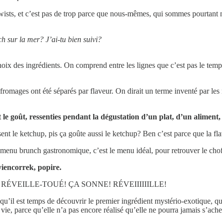
wists, et c’est pas de trop parce que nous-mêmes, qui sommes pourtant
ch sur la mer? J’ai-tu bien suivi?
 des ingrédients. On comprend entre les lignes que c’est pas le temps
fromages ont été séparés par flaveur. On dirait un terme inventé par les 
 le goût, ressenties pendant la dégustation d’un plat, d’un aliment,
t le ketchup, pis ça goûte aussi le ketchup? Ben c’est parce que la fla
menu brunch gastronomique, c’est le menu idéal, pour retrouver le cho
yiencorrek, popire.
AAAH! RÉVEILLE-TOUÉ! ÇA SONNE! RÉVEIIIIIILLE!
’il est temps de découvrir le premier ingrédient mystério-exotique, qu
a vie, parce qu’elle n’a pas encore réalisé qu’elle ne pourra jamais s’ac