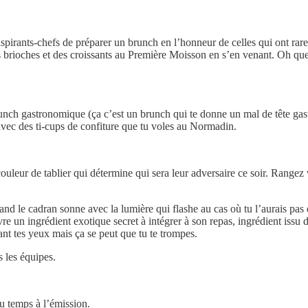
pirants-chefs de préparer un brunch en l’honneur de celles qui ont rare
brioches et des croissants au Première Moisson en s’en venant. Oh que no
brunch gastronomique (ça c’est un brunch qui te donne un mal de tête ga
avec des ti-cups de confiture que tu voles au Normadin.
couleur de tablier qui détermine qui sera leur adversaire ce soir. Rangez
uand le cadran sonne avec la lumière qui flashe au cas où tu l’aurais pas
e un ingrédient exotique secret à intégrer à son repas, ingrédient issu
ant tes yeux mais ça se peut que tu te trompes.
 les équipes.
 du temps à l’émission.