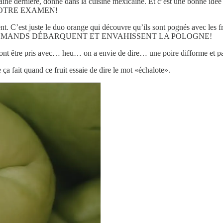
s la semaine dernière, donne dans la cuisine mexicaine. Et c’es
NOTRE EXAMEN!
. C’est juste le duo orange qui découvre qu’ils sont pognés avec les fru
MANDS DÉBARQUENT ET ENVAHISSENT LA POLOGNE!
 vont être pris avec… heu… on a envie de dire… une poire difforme et 
ue ça fait quand ce fruit essaie de dire le mot «échalote».