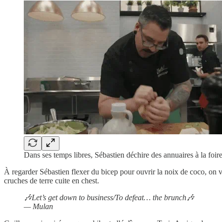
Dans ses temps libres, Sébastien déchire des annuaires à la foir
À regarder Sébastien flexer du bicep pour ouvrir la noix de coco, on v
cruches de terre cuite en chest.
🎶Let’s get down to business/To defeat… the brunch🎶
— Mulan