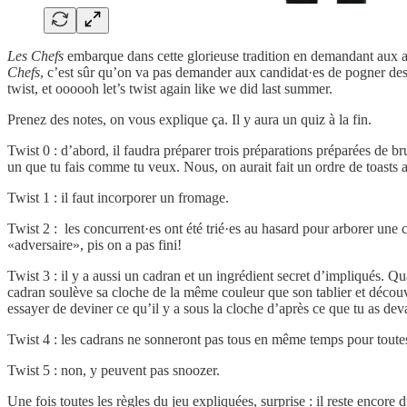
Les Chefs
embarque dans cette glorieuse tradition en demandant aux as
Chefs
, c’est sûr qu’on va pas demander aux candidat·es de pogner des 
twist, et oooooh let’s twist again like we did last summer.
Prenez des notes, on vous explique ça. Il y aura un quiz à la fin.
Twist 0 : d’abord, il faudra préparer trois préparations préparées de 
un que tu fais comme tu veux. Nous, on aurait fait un ordre de toasts 
Twist 1 : il faut incorporer un fromage.
Twist 2 : les concurrent·es ont été trié·es au hasard pour arborer une 
«adversaire», pis on a pas fini!
Twist 3 : il y a aussi un cadran et un ingrédient secret d’impliqués. Q
cadran soulève sa cloche de la même couleur que son tablier et découvr
essayer de deviner ce qu’il y a sous la cloche d’après ce que tu as dev
Twist 4 : les cadrans ne sonneront pas tous en même temps pour toutes
Twist 5 : non, y peuvent pas snoozer.
Une fois toutes les règles du jeu expliquées, surprise : il reste encore