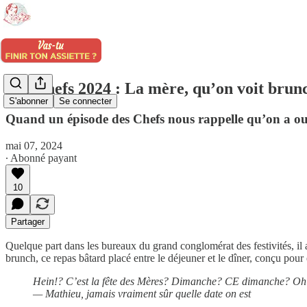
Les Chefs 2024 : La mère, qu’on voit brunch
S'abonner
Se connecter
Quand un épisode des Chefs nous rappelle qu’on a oub
mai 07, 2024
∙ Abonné payant
10
Partager
Quelque part dans les bureaux du grand conglomérat des festivités, il 
brunch, ce repas bâtard placé entre le déjeuner et le dîner, conçu pou
Hein!? C’est la fête des Mères? Dimanche? CE dimanche? Oh s
— Mathieu, jamais vraiment sûr quelle date on est