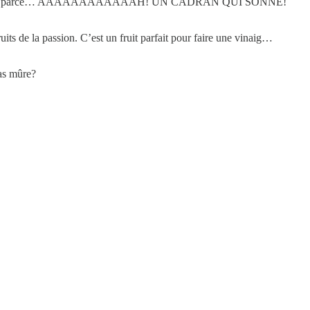
t une bonne idée parce… AAAAAAAAAAAAH! UN CADRAN QUI SONNE!
its de la passion. C’est un fruit parfait pour faire une vinaig…
pas mûre?