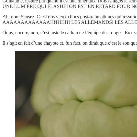
Guillaume, inspiré par quand il est allé dîner aux Trois Amigo
UNE LUMIÈRE QUI FLASHE! ON EST EN RETARD POUR 
Ah, non. Scusez. C’est nos vieux chocs post-traumatiques qui ressortent
AAAAAAAAAAAAAHHHHH! LES ALLEMANDS! LES ALLE
Oups, encore, non, c’est juste le cadran de l’équipe des rouges. Eux
Il s’agit en fait d’une chayote et, fun fact, on dirait que c’est le son q