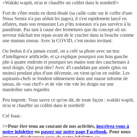
«Wakiki wapiti, m'as te chauffer un colibri dans le nombril!»
Fort de s'être rendu en demi-finale (sa caille cuite sur le coffre d'une
Nissa Sentra n'a pas séduit les juges), il s'est rapidement lancé en
affaires, mais son restaurant Les p'tits zoiseaux n'a pas survécu à la
pandémie. Pas tant à cause des fermetures que du concept où un
serveur mâchait ton repas avant de le cracher dans ta bouche comme
une maman oiseau. Avec la COVID, c'est moins invitant.
Ou bedon il n'a jamais existé, on a créé sa photo avec un truc
d'intelligence artificielle, et ça explique pourquoi son bras gauche
plie à quatre endroits et pourquoi ses mains sont des cauchemars à
neuf doigts. Qui peut dire? Avec 45 candidats par année (plus ou
moins) pendant plus d'une décennie, on vient qu'on en oublie. Les
aspirants-chefs se fondent ultimement dans une masse informe de
tatous, de «oui chef!» et de vite vite vite les doigts sur une
mandoline sans regarder.
Peu importe. Vous savez ce qu'on dit, de toute façon : wakiki wapiti,
m'as te chauffer un colibri dans le nombril!
Cré Isaac.
>>Pour être tenu au courant de nos activités,
inscrivez-vous à
notre infolettre
ou
passez sur notre page Facebook
. Pour nous