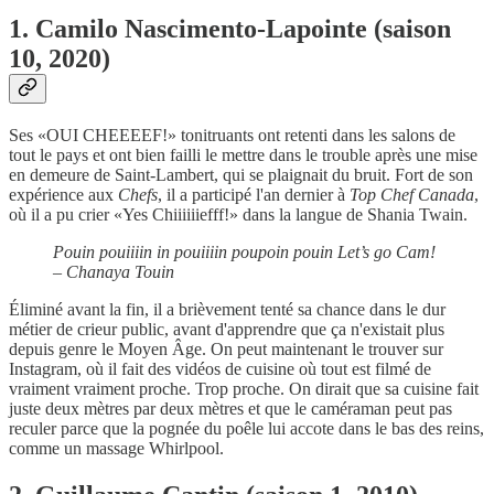
1. Camilo Nascimento-Lapointe (saison
10, 2020)
Ses «OUI CHEEEEF!» tonitruants ont retenti dans les salons de
tout le pays et ont bien failli le mettre dans le trouble après une mise
en demeure de Saint-Lambert, qui se plaignait du bruit. Fort de son
expérience aux
Chefs
, il a participé l'an dernier à
Top Chef Canada
,
où il a pu crier «Yes Chiiiiiiefff!» dans la langue de Shania Twain.
Pouin pouiiiin in pouiiiin poupoin pouin Let’s go Cam!
– Chanaya Touin
Éliminé avant la fin, il a brièvement tenté sa chance dans le dur
métier de crieur public, avant d'apprendre que ça n'existait plus
depuis genre le Moyen Âge. On peut maintenant le trouver sur
Instagram, où il fait des vidéos de cuisine où tout est filmé de
vraiment vraiment proche. Trop proche. On dirait que sa cuisine fait
juste deux mètres par deux mètres et que le caméraman peut pas
reculer parce que la pognée du poêle lui accote dans le bas des reins,
comme un massage Whirlpool.