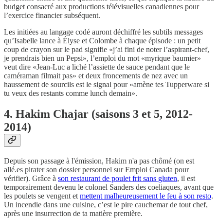
budget consacré aux productions télévisuelles canadiennes pour
l’exercice financier subséquent.
Les initiées au langage codé auront déchiffré les subtils messages
qu’Isabelle lance à Élyse et Colombe à chaque épisode : un petit
coup de crayon sur le pad signifie «j’ai fini de noter l’aspirant-chef,
je prendrais bien un Pepsi», l’emploi du mot «myrique baumier»
veut dire «Jean-Luc a liché l’assiette de sauce pendant que le
caméraman filmait pas» et deux froncements de nez avec un
haussement de sourcils est le signal pour «amène tes Tupperware si
tu veux des restants comme lunch demain».
4. Hakim Chajar (saisons 3 et 5, 2012-
2014)
Depuis son passage à l'émission, Hakim n'a pas chômé (on est
allé.es pirater son dossier personnel sur Emploi Canada pour
vérifier). Grâce à
son restaurant de poulet frit sans gluten
, il est
temporairement devenu le colonel Sanders des coeliaques, avant que
les poulets se vengent et
mettent malheureusement le feu à son resto
.
Un incendie dans une cuisine, c’est le pire cauchemar de tout chef,
après une insurrection de ta matière première.