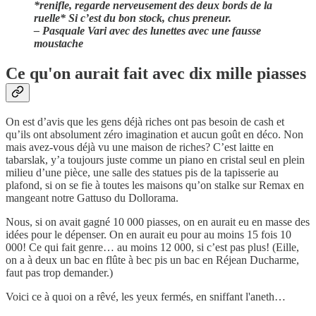
*renifle, regarde nerveusement des deux bords de la
ruelle* Si c’est du bon stock, chus preneur.
– Pasquale Vari avec des lunettes avec une fausse
moustache
Ce qu'on aurait fait avec dix mille piasses
On est d’avis que les gens déjà riches ont pas besoin de cash et
qu’ils ont absolument zéro imagination et aucun goût en déco. Non
mais avez-vous déjà vu une maison de riches? C’est laitte en
tabarslak, y’a toujours juste comme un piano en cristal seul en plein
milieu d’une pièce, une salle des statues pis de la tapisserie au
plafond, si on se fie à toutes les maisons qu’on stalke sur Remax en
mangeant notre Gattuso du Dollorama.
Nous, si on avait gagné 10 000 piasses, on en aurait eu en masse des
idées pour le dépenser. On en aurait eu pour au moins 15 fois 10
000! Ce qui fait genre… au moins 12 000, si c’est pas plus! (Eille,
on a à deux un bac en flûte à bec pis un bac en Réjean Ducharme,
faut pas trop demander.)
Voici ce à quoi on a rêvé, les yeux fermés, en sniffant l'aneth…