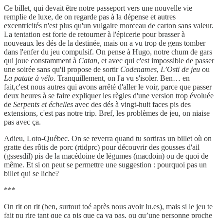
Ce billet, qui devait être notre passeport vers une nouvelle vie
remplie de luxe, de on regarde pas à la dépense et autres
excentricités n'est plus qu'un vulgaire morceau de carton sans valeur.
La tentation est forte de retourner à l'épicerie pour brasser à
nouveaux les dés de la destinée, mais on a vu trop de gens tomber
dans l'enfer du jeu compulsif. On pense à Hugo, notre chum de gars
qui joue constamment à
Catan
, et avec qui c'est impossible de passer
une soirée sans qu'il propose de sortir
Codenames
,
L’Osti de jeu
ou
La patate à vélo
. Tranquillement, on l'a vu s'isoler. Ben… en
fait,c'est nous autres qui avons arrêté d'aller le voir, parce que passer
deux heures à se faire expliquer les règles d'une version trop évoluée
de
Serpents et échelles
avec des dés à vingt-huit faces pis des
extensions, c'est pas notre trip. Bref, les problèmes de jeu, on niaise
pas avec ça.
Adieu, Loto-Québec. On se reverra quand tu sortiras un billet où on
gratte des rôtis de porc (rtidprc) pour découvrir des gousses d'ail
(gssesdil) pis de la macédoine de légumes (macdoin) ou de quoi de
même. Et si on peut se permettre une suggestion : pourquoi pas un
billet qui se liche?
***
On rit on rit (ben, surtout toé après nous avoir lu.es), mais si le jeu te
fait pu rire tant que ça pis que ça va pas, ou qu’une personne proche