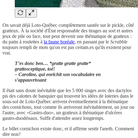
On savait déjà Loto-Québec complètement sautée sur le pickle, côté
gratteux. À la société d'État responsable des tirages au sort et autres
jeux de pile ou face, tout peut devenir une thématique de gratteux :
du patin à roulettes à
la faune boréale
, en passant par le
Scrabble
toujours rempli de mots qu'on est pas certain.es qu'ils existent pour
vrai.
T’es donc ben… *gratte gratte gratte*
grattosceptique, toé!
– Caroline, qui enrichit son vocabulaire en
s’appauvrissant
Il était sans doute inévitable que les 5 000 singes avec des dactylos
pis des calottes de banquier qui trouvent les idées de loteries dans le
sous-sol de Loto-Québec arrivent éventuellement à la thématique
des cornichons, tout comme ils arriveront inévitablement, un jour ou
l'autre, avec «Gastro-duo», un gratteux à thématique d'ulcères
gastro-duodénaux. Suffit d'attendre assez longtemps.
Le billet cornichon existe donc, et il affirme sentir l'aneth. Comment
dire non?