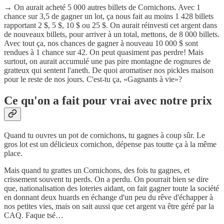
→ On aurait acheté 5 000 autres billets de Cornichons. Avec 1
chance sur 3,5 de gagner un lot, ça nous fait au moins 1 428 billets
rapportant 2 $, 5 $, 10 $ ou 25 $. On aurait réinvesti cet argent dans
de nouveaux billets, pour arriver à un total, mettons, de 8 000 billets.
Avec tout ça, nos chances de gagner à nouveau 10 000 $ sont
rendues à 1 chance sur 42. On peut quasiment pas perdre! Mais
surtout, on aurait accumulé une pas pire montagne de rognures de
gratteux qui sentent l'aneth. De quoi aromatiser nos pickles maison
pour le reste de nos jours. C'est-tu ça, «Gagnants à vie»?
Ce qu'on a fait pour vrai avec notre prix
Quand tu ouvres un pot de cornichons, tu gagnes à coup sûr. Le
gros lot est un délicieux cornichon, dépense pas toutte ça à la même
place.
Mais quand tu grattes un Cornichons, des fois tu gagnes, et
crissement souvent tu perds. On a perdu. On pourrait bien se dire
que, nationalisation des loteries aidant, on fait gagner toute la société
en donnant deux huards en échange d'un peu du rêve d'échapper à
nos petites vies, mais on sait aussi que cet argent va être géré par la
CAQ. Faque tsé…