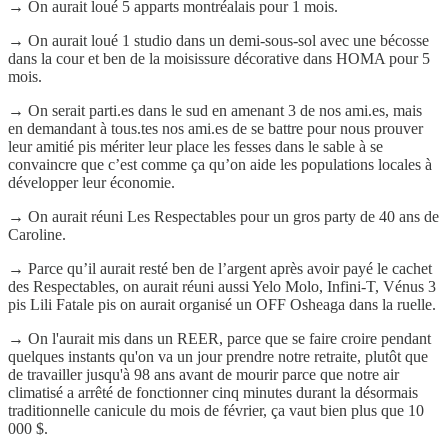
→ On aurait loué 5 apparts montréalais pour 1 mois.
→ On aurait loué 1 studio dans un demi-sous-sol avec une bécosse
dans la cour et ben de la moisissure décorative dans HOMA pour 5
mois.
→ On serait parti.es dans le sud en amenant 3 de nos ami.es, mais
en demandant à tous.tes nos ami.es de se battre pour nous prouver
leur amitié pis mériter leur place les fesses dans le sable à se
convaincre que c’est comme ça qu’on aide les populations locales à
développer leur économie.
→ On aurait réuni Les Respectables pour un gros party de 40 ans de
Caroline.
→ Parce qu’il aurait resté ben de l’argent après avoir payé le cachet
des Respectables, on aurait réuni aussi Yelo Molo, Infini-T, Vénus 3
pis Lili Fatale pis on aurait organisé un OFF Osheaga dans la ruelle.
→ On l'aurait mis dans un REER, parce que se faire croire pendant
quelques instants qu'on va un jour prendre notre retraite, plutôt que
de travailler jusqu'à 98 ans avant de mourir parce que notre air
climatisé a arrêté de fonctionner cinq minutes durant la désormais
traditionnelle canicule du mois de février, ça vaut bien plus que 10
000 $.