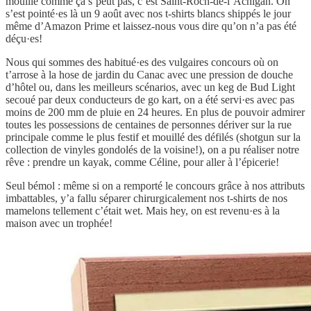
mouillé comme ça s’peut pas, c’est Saint-Roch-de-l’Achigan. On
s’est pointé·es là un 9 août avec nos t-shirts blancs shippés le jour
même d’Amazon Prime et laissez-nous vous dire qu’on n’a pas été
déçu·es!
Nous qui sommes des habitué·es des vulgaires concours où on
t’arrose à la hose de jardin du Canac avec une pression de douche
d’hôtel ou, dans les meilleurs scénarios, avec un keg de Bud Light
secoué par deux conducteurs de go kart, on a été servi·es avec pas
moins de 200 mm de pluie en 24 heures. En plus de pouvoir admirer
toutes les possessions de centaines de personnes dériver sur la rue
principale comme le plus festif et mouillé des défilés (shotgun sur la
collection de vinyles gondolés de la voisine!), on a pu réaliser notre
rêve : prendre un kayak, comme Céline, pour aller à l’épicerie!
Seul bémol : même si on a remporté le concours grâce à nos attributs
imbattables, y’a fallu séparer chirurgicalement nos t-shirts de nos
mamelons tellement c’était wet. Mais hey, on est revenu·es à la
maison avec un trophée!