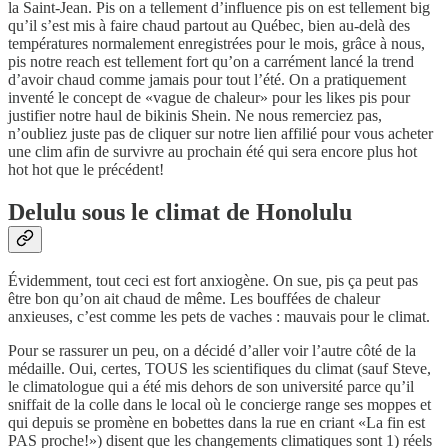
la Saint-Jean. Pis on a tellement d’influence pis on est tellement big
qu’il s’est mis à faire chaud partout au Québec, bien au-delà des
températures normalement enregistrées pour le mois, grâce à nous,
pis notre reach est tellement fort qu’on a carrément lancé la trend
d’avoir chaud comme jamais pour tout l’été. On a pratiquement
inventé le concept de «vague de chaleur» pour les likes pis pour
justifier notre haul de bikinis Shein. Ne nous remerciez pas,
n’oubliez juste pas de cliquer sur notre lien affilié pour vous acheter
une clim afin de survivre au prochain été qui sera encore plus hot
hot hot que le précédent!
Delulu sous le climat de Honolulu
Évidemment, tout ceci est fort anxiogène. On sue, pis ça peut pas
être bon qu’on ait chaud de même. Les bouffées de chaleur
anxieuses, c’est comme les pets de vaches : mauvais pour le climat.
Pour se rassurer un peu, on a décidé d’aller voir l’autre côté de la
médaille. Oui, certes, TOUS les scientifiques du climat (sauf Steve,
le climatologue qui a été mis dehors de son université parce qu’il
sniffait de la colle dans le local où le concierge range ses moppes et
qui depuis se promène en bobettes dans la rue en criant «La fin est
PAS proche!») disent que les changements climatiques sont 1) réels