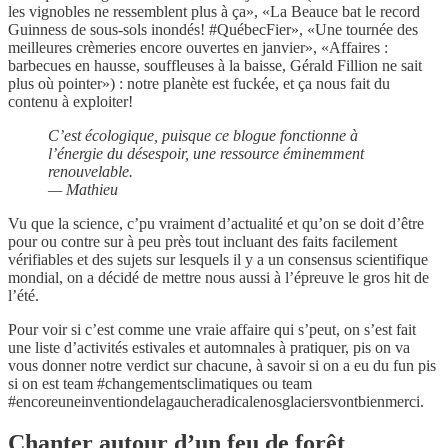
les vignobles ne ressemblent plus à ça», «La Beauce bat le record
Guinness de sous-sols inondés! #QuébecFier», «Une tournée des
meilleures crèmeries encore ouvertes en janvier», «Affaires :
barbecues en hausse, souffleuses à la baisse, Gérald Fillion ne sait
plus où pointer») : notre planète est fuckée, et ça nous fait du
contenu à exploiter!
C’est écologique, puisque ce blogue fonctionne à
l’énergie du désespoir, une ressource éminemment
renouvelable.
— Mathieu
Vu que la science, c’pu vraiment d’actualité et qu’on se doit d’être
pour ou contre sur à peu près tout incluant des faits facilement
vérifiables et des sujets sur lesquels il y a un consensus scientifique
mondial, on a décidé de mettre nous aussi à l’épreuve le gros hit de
l’été.
Pour voir si c’est comme une vraie affaire qui s’peut, on s’est fait
une liste d’activités estivales et automnales à pratiquer, pis on va
vous donner notre verdict sur chacune, à savoir si on a eu du fun pis
si on est team #changementsclimatiques ou team
#encoreuneinventiondelagaucheradicalenosglaciersvontbienmerci.
Chanter autour d’un feu de forêt