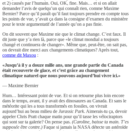
et 2) causés par l’humain. Oui, OK, fine. Mais… et si on allait
demander l’avis de quelqu’un qui connaît rien, comme Maxime
Bernier? Parce qu’il paraît qu’il faut toujours prendre en compte tous
les points de vue, y’avait ça dans la consigne d’examen du ministère
pour le texte argumentatif de l’année qu’on a pas finie.
On dit souvent que Maxime nie que le climat change. C’est faux. Il
dit juste que y’a rien là, parce que «le climat mondial a toujours
changé et continuera de changer». Même que, peut-être, on sait pas,
on devrait dire merci aux changements climatiques? Après tout,
comme dit Maxou
:
«Jusqu’à il y a douze mille ans, une grande partie du Canada
était recouverte de glace, et c’est grâce au changement
climatique naturel que nous pouvons aujourd’hui vivre ici.»
— Maxime Bernier
Hum… Intéressant point de vue. Et si on retourne plus loin encore
dans le temps, avant, il y avait des dinosaures au Canada. Et sans le
météorite qui les a tous transformés en fossiles, on vivrait
aujourd’hui au beau milieu de
Jurassic Park
. Aimerais-tu ça, devoir
appeler Chris Pratt chaque matin pour qu’il tasse les vélociraptors
qui sont sur ta galerie? On pense pas.
(Caroline, baisse ta main. T’es
supposée être contre.)
Faque si jamais la NASA détecte un astéroïde