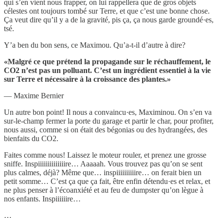
qui s’en vient nous frapper, on lui rappellera que de gros objets
célestes ont toujours tombé sur Terre, et que c’est une bonne chose.
Ça veut dire qu’il y a de la gravité, pis ça, ça nous garde groundé·es,
tsé.
Y’a ben du bon sens, ce Maximou. Qu’a-t-il d’autre à dire?
«Malgré ce que prétend la propagande sur le réchauffement, le
CO2 n’est pas un polluant. C’est un ingrédient essentiel à la vie
sur Terre et nécessaire à la croissance des plantes.»
— Maxime Bernier
Un autre bon point! Il nous a convaincu·es, Maximinou. On s’en va
sur-le-champ fermer la porte du garage et partir le char, pour profiter,
nous aussi, comme si on était des bégonias ou des hydrangées, des
bienfaits du CO2.
Faites comme nous! Laissez le moteur rouler, et prenez une grosse
sniffe. Inspiiiiiiiiiiiiiire… Aaaaah. Vous trouvez pas qu’on se sent
plus calmes, déjà? Même que… inspiiiiiiiiiire… on ferait bien un
petit somme… C’est ça que ça fait, être enfin détendu·es et relax, et
ne plus penser à l’écoanxiété et au feu de dumpster qu’on lègue à
nos enfants. Inspiiiiiire…
…