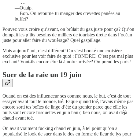
— …
—Ouaip.
—Bon. On retourne-tu manger des crevettes panées au
buffet?
Pouvez-vous croire qu’avant, on brûlait du gaz juste pour ça? Qu’on
dompait les p’tits besoins de milliers de touristes drette dans l’océan
juste pour aller faire du wouèrage? Quel gaspillage.
Mais aujourd’hui, c’est différent! On s’est booké une croisière
exclusive pour les voir faire de quoi : FONDRE! C’est pas mal plus
excitant! Vont-ils encore être là à notre arrivée? On prend les paris!
Suer de la raie un 19 juin
Quand on est des influenceur·ses comme nous, le but, c’est de tout
essayer avant tout le monde, tsé. Faque quand toé, t’avais même pas
encore sorti tes boîtes de linge d’été du grenier parce que eille les
nuits sont encore frisquettes en juin han?, ben nous, on avait déjà
chaud avant toé.
On avait vraiment fucking chaud en juin, à tel point qu’on a
popularisé le look de suer dans le dos en forme de fleur de lys pour